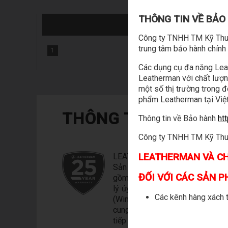
THÔNG TIN VỀ BẢ
Công ty TNHH TM Kỹ Thuậ
trung tâm bảo hành chín
1
Các dụng cụ đa năng Leat
Leatherman với chất lượn
một số thị trường trong 
phẩm Leatherman tại Việt
THÔNG TIN BẢO HÀ
Thông tin về Bảo hành
ht
Công ty TNHH TM Kỹ Thuật
LEATHERMAN VÀ CH
LEATHERMAN : 25 NĂM BẢO H
Sản phẩm Leatherman được bảo
ĐỐI VỚI CÁC SẢN 
gồm các dụng cụ đa năng Leath
lý ủy quyền của Công ty TNHH 
Các kênh hàng xách t
(Wintech Co., Ltd ), chúng tôi 
cung cấp hoá đơn mua hàng hoặ
tiếp nhận sản phẩm bảo hành.