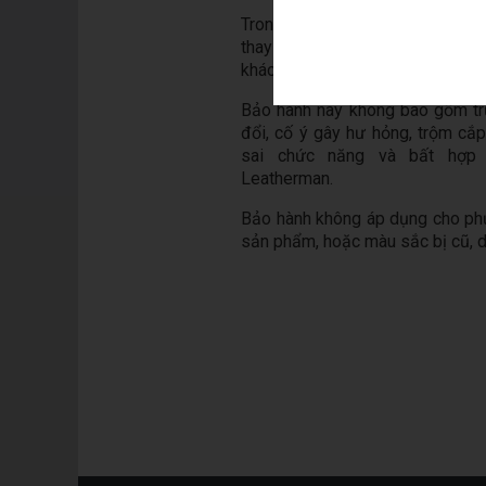
Trong trường hợp có hư hỏng, ch
thay thế theo quyết định của 
khác giá trị bằng hoặc lớn hơn.
Bảo hành này không bao gồm tr
đổi, cố ý gây hư hỏng, trộm cắ
sai chức năng và bất hợp
Leatherman.
Bảo hành không áp dụng cho phụ 
sản phẩm, hoặc màu sắc bị cũ, d