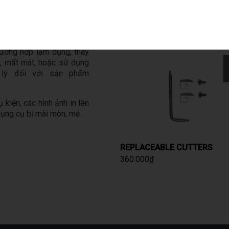
EYEGLASS BIT KIT 3 PACK
úng tôi sẽ sửa chữa hoặc
250.000
₫
chúng tôi, bằng sản phẩm
ường hợp lạm dụng, thay
p, mất mát, hoặc sử dụng
 lý đối với sản phẩm
kiện, các hình ảnh in lên
ụng cụ bị mài mòn, mẻ..
REPLACEABLE CUTTERS
360.000
₫