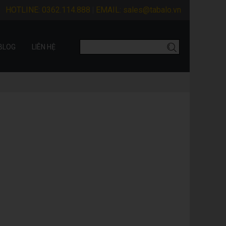
HOTLINE:
0362.114.888
EMAIL:
sales@tabalo.vn
BLOG
LIÊN HỆ