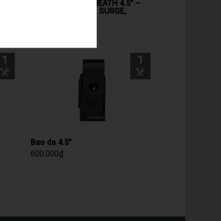
BROWN MOLLE SHEATH 4.5″ –
MÀU KHAKI ( MUT, SURGE,
SUPERTOOL 300)
600.000
₫
1
1
Bao da 4.5″
600.000
₫