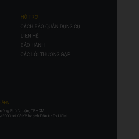
HỖ TRỢ
CÁCH BẢO QUẢN DỤNG CỤ
LIÊN HỆ
BẢO HÀNH
CÁC LỖI THƯỜNG GẶP
THẮNG
Phường Phú Nhuận, TP.HCM.
/2009 tại Sở Kế hoạch Đầu tư Tp HCM