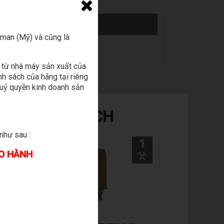
man (Mỹ) và cũng là
 từ nhà máy sản xuất của
h sách của hãng tại riêng
 uỷ quyền kinh doanh sản
THỂ BẠN THÍCH
như sau :
1
1
ẢO HÀNH