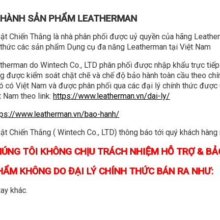
O HÀNH SẢN PHẨM LEATHERMAN
SHARPENER - BOX TOOLS
t Chiến Thắng là nhà phân phối được uỷ quyền của hãng Leather
h thức các sản phẩm Dụng cụ đa năng Leatherman tại Việt Nam
herman do Wintech Co., LTD phân phối được nhập khẩu trực tiếp
g được kiểm soát chặt chẽ và chế độ bảo hành toàn cầu theo chín
đó có Việt Nam và được phân phối qua các đại lý chính thức được
 Nam theo link:
https://www.leatherman.vn/dai-ly/
NH
SẢN PHẨM CÓ 
tps://www.leatherman.vn/bao-hanh/
 Chiến Thắng ( Wintech Co., LTD) thông báo tới quý khách hàng 
ÚNG TÔI KHÔNG CHỊU TRÁCH NHIỆM HỖ TRỢ & B
ÀNH TOÀN CẦU
 hành tại Việt Nam bao
PHẨM KHÔNG DO ĐẠI LÝ CHÍNH THỨC BÁN RA NHƯ:
erman, được mua qua đại
TM Kỹ Thuật Chiến Thắng
ay khác.
có thể yêu cầu quý khách
c các chứng từ khác khi