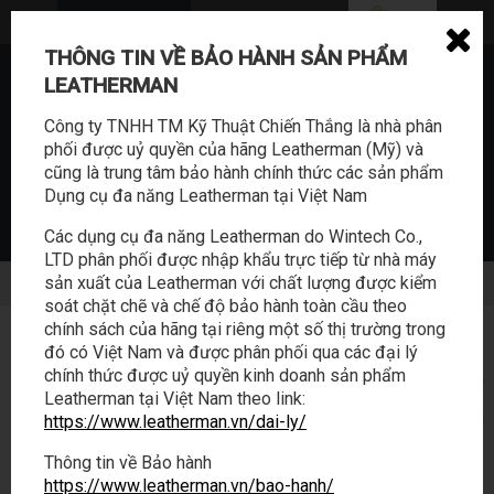
THÔNG TIN VỀ BẢO HÀNH SẢN PHẨM
0362.114.888
LEATHERMAN
sales@tabalo.vn
Công ty TNHH TM Kỹ Thuật Chiến Thắng là nhà phân
phối được uỷ quyền của hãng Leatherman (Mỹ) và
cũng là trung tâm bảo hành chính thức các sản phẩm
Dụng cụ đa năng Leatherman tại Việt Nam
Các dụng cụ đa năng Leatherman do Wintech Co.,
LTD phân phối được nhập khẩu trực tiếp từ nhà máy
SẢN PHẨM
HOẠT ĐỘNG
sản xuất của Leatherman với chất lượng được kiểm
soát chặt chẽ và chế độ bảo hành toàn cầu theo
chính sách của hãng tại riêng một số thị trường trong
LEATHERMAN
/
SẢN PHẨM
đó có Việt Nam và được phân phối qua các đại lý
chính thức được uỷ quyền kinh doanh sản phẩm
HOẠT ĐỘNG
Leatherman tại Việt Nam theo link:
TAGS CLOUD
https://www.leatherman.vn/dai-ly/
bộ dụng cụ căn bản cho căn nhà của bạn
dụng cụ đa năng
free p2
hộp dụng cụ
leatherman
Thông tin về Bảo hành
https://www.leatherman.vn/bao-hanh/