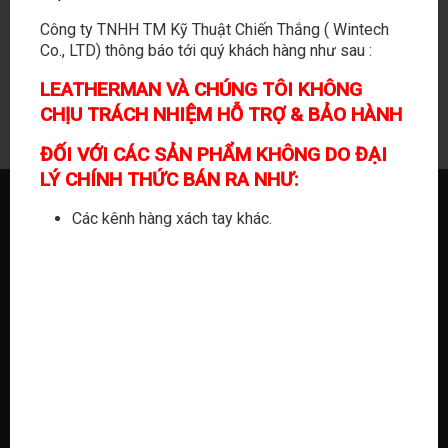
No products were found matching your
Công ty TNHH TM Kỹ Thuật Chiến Thắng ( Wintech
selection.
Co., LTD) thông báo tới quý khách hàng như sau :
LEATHERMAN VÀ CHÚNG TÔI KHÔNG
CHỊU TRÁCH NHIỆM HỖ TRỢ & BẢO HÀNH
ĐỐI VỚI CÁC SẢN PHẨM KHÔNG DO ĐẠI
LÝ CHÍNH THỨC BÁN RA NHƯ:
Các kênh hàng xách tay khác.
CHUYỆN VỀ CHÚNG TÔI
ĐẠI LÝ CHÍNH THỨC
BLOG
LIÊN HỆ