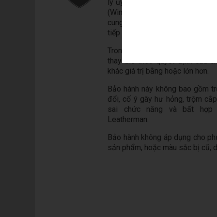
lý ủy quyền của Công ty TNHH 
(Wintech Co., Ltd ), chúng tôi 
cung cấp hoá đơn mua hàng hoặ
tiếp nhận sản phẩm bảo hành.
Trong trường hợp có hư hỏng, ch
thay thế theo quyết định của 
khác giá trị bằng hoặc lớn hơn.
Bảo hành này không bao gồm tr
đổi, cố ý gây hư hỏng, trộm cắ
sai chức năng và bất hợp
Leatherman.
Bảo hành không áp dụng cho phụ 
sản phẩm, hoặc màu sắc bị cũ, d