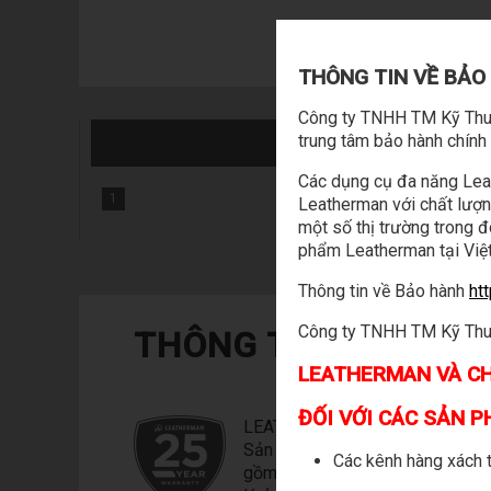
THÔNG TIN VỀ BẢ
Công ty TNHH TM Kỹ Thuậ
trung tâm bảo hành chín
RE
Các dụng cụ đa năng Leat
1
Leatherman với chất lượn
một số thị trường trong 
phẩm Leatherman tại Việt
Thông tin về Bảo hành
ht
Công ty TNHH TM Kỹ Thuật
THÔNG TIN BẢO HÀ
LEATHERMAN VÀ CH
ĐỐI VỚI CÁC SẢN 
LEATHERMAN : 25 NĂM BẢO H
Sản phẩm Leatherman được bảo
Các kênh hàng xách t
gồm các dụng cụ đa năng Leath