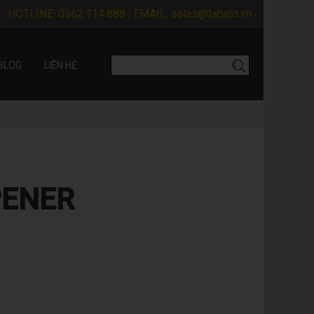
HOTLINE:
0362.114.888
EMAIL:
sales@tabalo.vn
BLOG
LIÊN HỆ
PENER