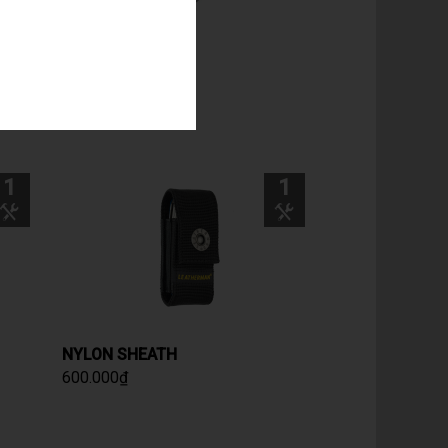
HER
RATCHET
900.000
₫
1
1
NYLON SHEATH
600.000
₫