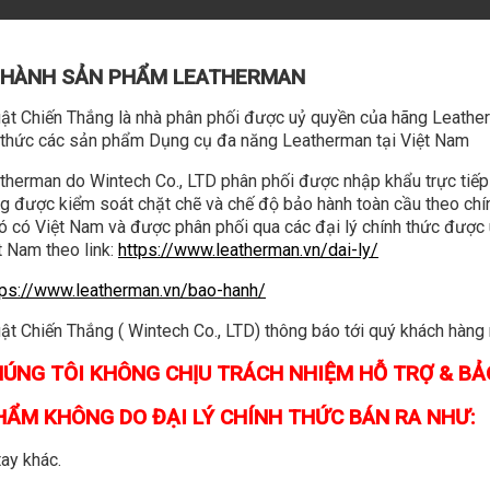
O HÀNH SẢN PHẨM LEATHERMAN
t Chiến Thắng là nhà phân phối được uỷ quyền của hãng Leather
h thức các sản phẩm Dụng cụ đa năng Leatherman tại Việt Nam
PLACEMENT DIAMOND-COATED SHARPENER - BOX TOOLS
herman do Wintech Co., LTD phân phối được nhập khẩu trực tiếp
g được kiểm soát chặt chẽ và chế độ bảo hành toàn cầu theo chín
đó có Việt Nam và được phân phối qua các đại lý chính thức được
 Nam theo link:
https://www.leatherman.vn/dai-ly/
tps://www.leatherman.vn/bao-hanh/
 Chiến Thắng ( Wintech Co., LTD) thông báo tới quý khách hàng 
NH
SẢN PHẨM CÓ 
ÚNG TÔI KHÔNG CHỊU TRÁCH NHIỆM HỖ TRỢ & B
PHẨM KHÔNG DO ĐẠI LÝ CHÍNH THỨC BÁN RA NHƯ:
ÀNH TOÀN CẦU
 hành tại Việt Nam bao
ay khác.
erman, được mua qua đại