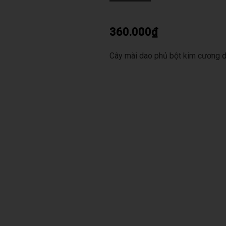
360.000
₫
Cây mài dao phủ bột kim cương d