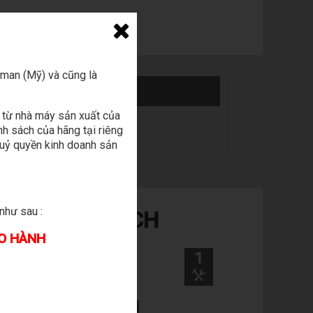
man (Mỹ) và cũng là
 từ nhà máy sản xuất của
h sách của hãng tại riêng
 uỷ quyền kinh doanh sản
như sau :
THỂ BẠN THÍCH
ẢO HÀNH
1
1