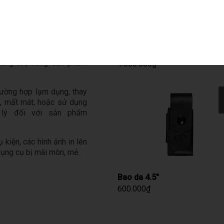
TM Kỹ Thuật Chiến Thắng
có thể yêu cầu quý khách
c các chứng từ khác khi
AINSWORTH PREMIUM LEAT
úng tôi sẽ sửa chữa hoặc
SHEATH
chúng tôi, bằng sản phẩm
1.500.000
₫
ường hợp lạm dụng, thay
p, mất mát, hoặc sử dụng
 lý đối với sản phẩm
kiện, các hình ảnh in lên
ụng cụ bị mài mòn, mẻ..
Bao da 4.5″
600.000
₫