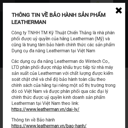
THÔNG TIN VỀ BẢO HÀNH SẢN PHẨM
0362.114.888
LEATHERMAN
sales@tabalo.vn
Công ty TNHH TM Kỹ Thuật Chiến Thắng là nhà phân
phối được uỷ quyền của hãng Leatherman (Mỹ) và
cũng là trung tâm bảo hành chính thức các sản phẩm
Dụng cụ đa năng Leatherman tại Việt Nam
Các dụng cụ đa năng Leatherman do Wintech Co.,
LTD phân phối được nhập khẩu trực tiếp từ nhà máy
SẢN PHẨM
HOẠT ĐỘNG
sản xuất của Leatherman với chất lượng được kiểm
soát chặt chẽ và chế độ bảo hành toàn cầu theo
chính sách của hãng tại riêng một số thị trường trong
LEATHERMAN
/
PRODUCTS
/
ACCESSORIES
/
CARBIDE GLASS BREAKER
đó có Việt Nam và được phân phối qua các đại lý
BIT
chính thức được uỷ quyền kinh doanh sản phẩm
Carbide Glass Breaker Bit
Leatherman tại Việt Nam theo link:
https://www.leatherman.vn/dai-ly/
Thông tin về Bảo hành
https://www.leatherman.vn/bao-hanh/