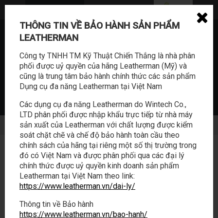
THÔNG TIN VỀ BẢO HÀNH SẢN PHẨM
0362.114.888
LEATHERMAN
sales@tabalo.vn
Công ty TNHH TM Kỹ Thuật Chiến Thắng là nhà phân
phối được uỷ quyền của hãng Leatherman (Mỹ) và
cũng là trung tâm bảo hành chính thức các sản phẩm
Dụng cụ đa năng Leatherman tại Việt Nam
Các dụng cụ đa năng Leatherman do Wintech Co.,
LTD phân phối được nhập khẩu trực tiếp từ nhà máy
SẢN PHẨM
HOẠT ĐỘNG
sản xuất của Leatherman với chất lượng được kiểm
soát chặt chẽ và chế độ bảo hành toàn cầu theo
chính sách của hãng tại riêng một số thị trường trong
LEATHERMAN
/
PRODUCTS
/
ACCESSORIES
/
BIT KIT 42
đó có Việt Nam và được phân phối qua các đại lý
chính thức được uỷ quyền kinh doanh sản phẩm
BIT KIT 42
Leatherman tại Việt Nam theo link:
https://www.leatherman.vn/dai-ly/
Thông tin về Bảo hành
https://www.leatherman.vn/bao-hanh/