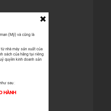
man (Mỹ) và cũng là
 từ nhà máy sản xuất của
h sách của hãng tại riêng
 uỷ quyền kinh doanh sản
như sau :
ẢO HÀNH