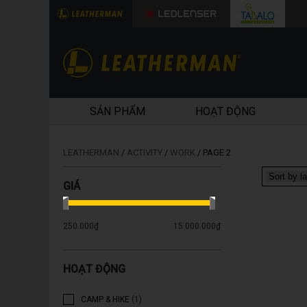
SẢN PHẨM
HOẠT ĐỘNG
LEATHERMAN
/
ACTIVITY
/
WORK
/
PAGE 2
GIÁ
250.000₫
15.000.000₫
HOẠT ĐỘNG
CAMP & HIKE
(1)