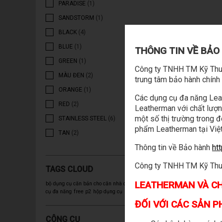
PARADISE
(1)
SANDSTORM
(1)
BLACK
(4)
BLUE
(1)
THÔNG TIN VỀ BẢ
GREEN
(1)
Công ty TNHH TM Kỹ Thuậ
MÀU ĐEN
(2)
trung tâm bảo hành chín
ORANGE
(1)
Các dụng cụ đa năng Leat
RED
(2)
Leatherman với chất lượn
một số thị trường trong 
STAINLESS STEEL
(6)
phẩm Leatherman tại Việt
TAN
(2)
Thông tin về Bảo hành
ht
Công ty TNHH TM Kỹ Thuật
TAGS CLOUD
LEATHERMAN VÀ CH
bộ dụng cụ căn bản cho căn nhà của bạn
dụng
cụ đa năng
free p2
hộp dụng cụ
leatherman
ĐỐI VỚI CÁC SẢN 
CÔNG CỤ