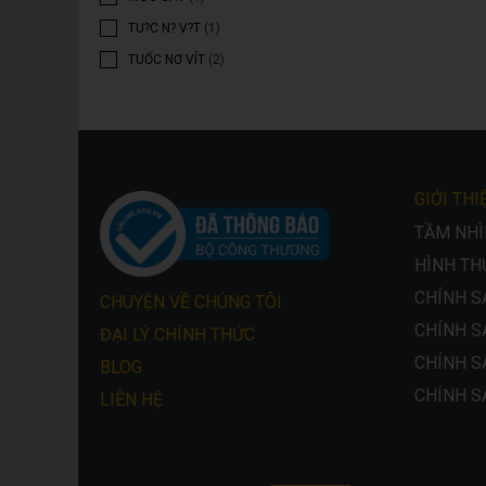
TU?C N? V?T
(1)
TUỐC NƠ VÍT
(2)
GIỚI THI
TẦM NHÌN
HÌNH TH
CHÍNH S
CHUYỆN VỀ CHÚNG TÔI
CHÍNH S
ĐẠI LÝ CHÍNH THỨC
CHÍNH S
BLOG
CHÍNH S
LIÊN HỆ