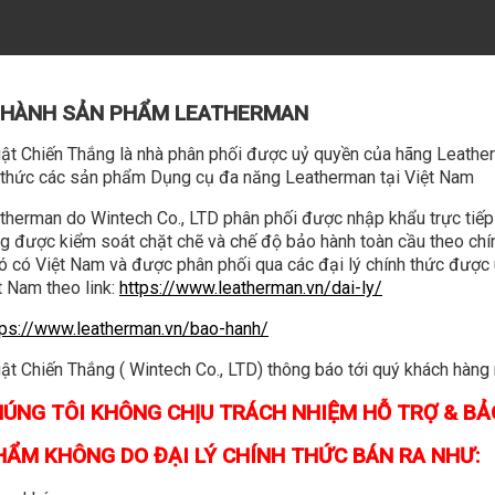
O HÀNH SẢN PHẨM LEATHERMAN
t Chiến Thắng là nhà phân phối được uỷ quyền của hãng Leather
h thức các sản phẩm Dụng cụ đa năng Leatherman tại Việt Nam
herman do Wintech Co., LTD phân phối được nhập khẩu trực tiếp
g được kiểm soát chặt chẽ và chế độ bảo hành toàn cầu theo chín
đó có Việt Nam và được phân phối qua các đại lý chính thức được
 Nam theo link:
https://www.leatherman.vn/dai-ly/
tps://www.leatherman.vn/bao-hanh/
 Chiến Thắng ( Wintech Co., LTD) thông báo tới quý khách hàng 
ÚNG TÔI KHÔNG CHỊU TRÁCH NHIỆM HỖ TRỢ & B
PHẨM KHÔNG DO ĐẠI LÝ CHÍNH THỨC BÁN RA NHƯ: