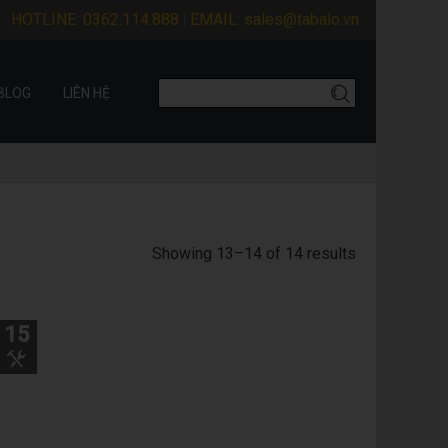
HOTLINE:
0362.114.888
EMAIL:
sales@tabalo.vn
BLOG
LIÊN HỆ
Showing 13–14 of 14 results
15