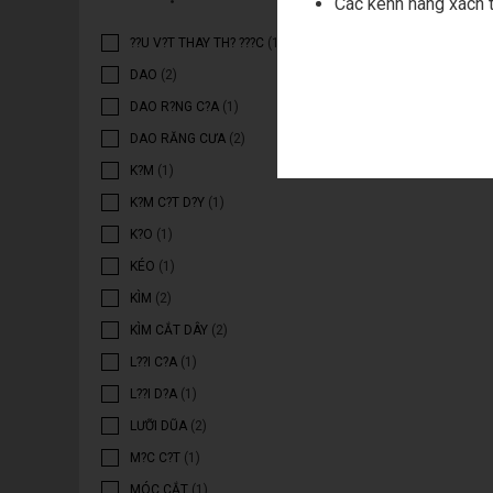
Các kênh hàng xách t
??U V?T THAY TH? ???C
(1)
DAO
(2)
DAO R?NG C?A
(1)
DAO RĂNG CƯA
(2)
K?M
(1)
K?M C?T D?Y
(1)
K?O
(1)
KÉO
(1)
KÌM
(2)
KÌM CẮT DÂY
(2)
L??I C?A
(1)
L??I D?A
(1)
LƯỠI DŨA
(2)
M?C C?T
(1)
MÓC CẮT
(1)