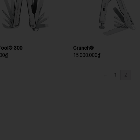
Tool® 300
Crunch®
000
₫
15.000.000
₫
←
1
2